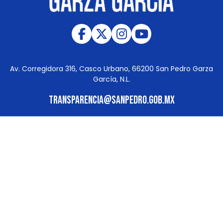
Av. Corregidora 316, Casco Urbano, 66200 San Pedro Garza
García, N.L.
transparencia@sanpedro.gob.mx