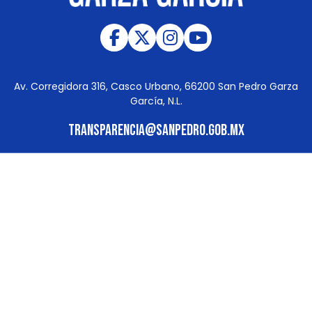
Av. Corregidora 316, Casco Urbano, 66200 San Pedro Garza
García, N.L.
transparencia@sanpedro.gob.mx